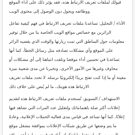
قبولك لملفات تعريف الارتباط هذه، فقد يؤثر ذلك على أداء الموقع
ووظائفه ويحول دون الوصول إلى محتوى الويب.
الأداء / التحليل: تساعدنا ملفات تعريف الارتباط في فهم كيفية تفاعل
الزائرين مع خصائص مواقع الويب الخاصة بنا من خلال توفير
معلومات حول المناطق التي تمت زيارتها والوقت الذي يقضيه الزائر
على الموقع وأي مشكلات تصادفه مثل رسائل الخطأ، كما أنها
تساعدنا في تحسين أداء موقعنا وتلفت انتباهنا إلى أي مشكلات أو
مخاوف وغيرها من الأمور الأخرى، وتخبرنا عن مدى شعبية ميزة
معينة أو ما إذا كنت تفتح بريدًا إلكترونيًا نرسله. لا تحدد ملفات تعريف
الارتباط هذه هويتك، ما لم يُنص على خلاف ذلك.
الاستهداف / التسويق: تُستخدم ملفات تعريف الارتباط هذه لتقديم
إعلانات أكثر صلة باهتماماتك ولتقليل عدد المرات التي تشاهد فيها
إعلانًا، كما أنها تساعد في قياس مدى فعالية الحملات الإعلانية، وعادةً
ما يتم وضعها عن طريق شبكات الإعلانات بموافقة مشغل موقع
الويب ويمكن استخدامها لتذكرك بأنك قد قمت بزيارة أحد مواقع