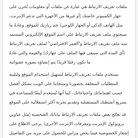
ملفات تعريف الارتباط هي عبارة عن ملفات أو معلومات تُخزن على
جهاز الكمبيوتر خاصتك (أو غيرها من الأجهزة التي تدعم الإنترنت،
مثل الهاتف الذكي أو الجهاز اللوحي) عند زيارتك للموقع، وعادةً ما
سيحتوي ملف تعريف الارتباط على اسم الموقع الإلكتروني المستمد
منه ملف تعريف الارتباط و"العمر الافتراضي" لملف تعريف الارتباط
(أي المدة التي سيبقى فيها الملف على جهازك) والقيمة والتي عادةً
ما تكون رقمًا فريدًا يتم إنشاؤه بصورة عشوائية.
نستخدم ملفات تعريف الارتباط لتسهيل استخدام الموقع ولتلبية
المتطلبات المتعلقة بحضورنا ومنتجاتنا على الويب بشكل أفضل
حسب اهتماماتك واحتياجاتك، كما أنها تُستخدم أيضًا للمساعدة في
تسريع أنشطتك المستقبلية وتقديم تجربة أكثر استقلالية على الموقع.
قد تعالج بعض ملفات تعريف الارتباط بياناتك الشخصية (مثل عناوين
بروتوكول الإنترنت ومعرفات الإنترنت الأخرى). يرجى الاطلاع على
إشعار الخصوصية فيما يخص مِراس للحصول على مزيد من التفاصيل