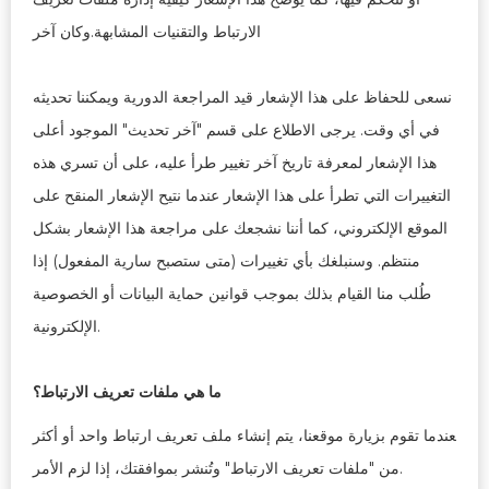
الارتباط والتقنيات المشابهة.وكان آخر
نسعى للحفاظ على هذا الإشعار قيد المراجعة الدورية ويمكننا تحديثه
في أي وقت. يرجى الاطلاع على قسم "آخر تحديث" الموجود أعلى
هذا الإشعار لمعرفة تاريخ آخر تغيير طرأ عليه، على أن تسري هذه
التغييرات التي تطرأ على هذا الإشعار عندما نتيح الإشعار المنقح على
الموقع الإلكتروني، كما أننا نشجعك على مراجعة هذا الإشعار بشكل
منتظم. وسنبلغك بأي تغييرات (متى ستصبح سارية المفعول) إذا
طُلب منا القيام بذلك بموجب قوانين حماية البيانات أو الخصوصية
الإلكترونية.
ما هي ملفات تعريف الارتباط؟
عندما تقوم بزيارة موقعنا، يتم إنشاء ملف تعريف ارتباط واحد أو أكثر
من "ملفات تعريف الارتباط" وتُنشر بموافقتك، إذا لزم الأمر.